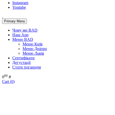
Instagram
Youtube
Primary Menu
Чому ми BAD
Наш App
Меню BAD
Меню Київ
Меню Дніпро
Меню Львів
Сертифікати
Дегустації
Стати поганцем
00
0
₴
Cart (
0
)