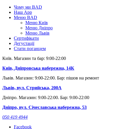
Skip
Чому ми BAD
to
Наш App
content
Меню BAD
Меню Київ
Меню Дніпро
Меню Львів
Сертифікати
Дегустації
Стати поганцем
Київ. Магазин та бар: 9:00-22:00
Київ, Дніпровська набережна, 14К
Львів. Магазин: 9:00-22:00. Бар: пішов на ремонт
Львів, вул. Стрийська, 200А
Дніпро. Магазин: 9:00-22:00. Бар: 9:00-22:00
Дніпро, вул. Січеславська набережна, 53
050 419 4944
Facebook