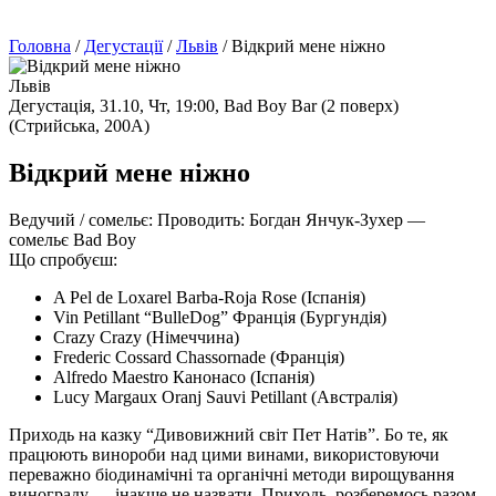
Головна
/
Дегустації
/
Львів
/
Відкрий мене ніжно
Львів
Дегустація,
31.10, Чт, 19:00,
Bad Boy Bar (2 поверх)
(Стрийська, 200А)
Відкрий мене ніжно
Ведучий / сомельє:
Проводить: Богдан Янчук-Зухер —
сомельє Bad Boy
Що спробуєш:
A Pel de Loxarel Barba-Roja Rose (Іспанія)
Vin Petillant “BulleDog” Франція (Бургундія)
Crazy Crazy (Німеччина)
Frederic Cossard Chassornade (Франція)
Alfredo Maestro Канонасо (Іспанія)
Lucy Margaux Oranj Sauvi Petillant (Австралія)
Приходь на казку “Дивовижний світ Пет Натів”. Бо те, як
працюють винороби над цими винами, використовуючи
переважно біодинамічні та органічні методи вирощування
винограду — інакше не назвати. Приходь, розберемось разом,