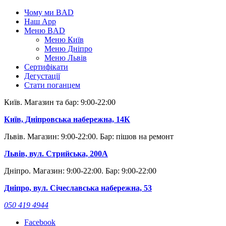
Skip
Чому ми BAD
to
Наш App
content
Меню BAD
Меню Київ
Меню Дніпро
Меню Львів
Сертифікати
Дегустації
Стати поганцем
Київ. Магазин та бар: 9:00-22:00
Київ, Дніпровська набережна, 14К
Львів. Магазин: 9:00-22:00. Бар: пішов на ремонт
Львів, вул. Стрийська, 200А
Дніпро. Магазин: 9:00-22:00. Бар: 9:00-22:00
Дніпро, вул. Січеславська набережна, 53
050 419 4944
Facebook