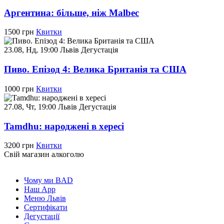
Аргентина: більше, ніж Malbec
1500 грн
Квитки
23.08, Нд, 19:00
Львів
Дегустація
Пиво. Епізод 4: Велика Британія та США
1000 грн
Квитки
27.08, Чт, 19:00
Львів
Дегустація
Tamdhu: народжені в хересі
3200 грн
Квитки
Свій магазин алкоголю
Чому ми BAD
Наш App
Меню Львів
Сертифікати
Дегустації