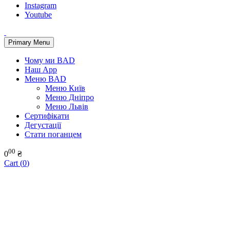
Instagram
Youtube
Primary Menu
Чому ми BAD
Наш App
Меню BAD
Меню Київ
Меню Дніпро
Меню Львів
Сертифікати
Дегустації
Стати поганцем
00
0
₴
Cart (
0
)