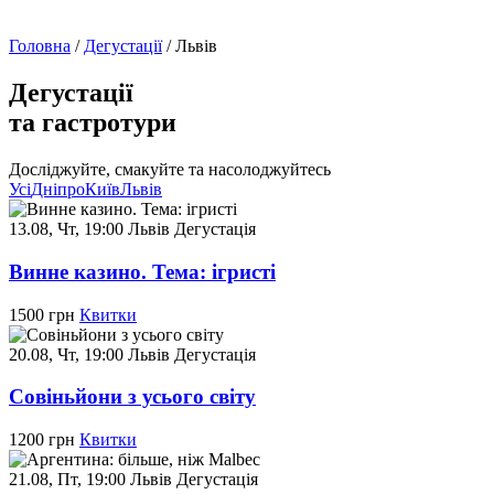
Головна
/
Дегустації
/
Львів
Дегустації
та гастротури
Досліджуйте, смакуйте та насолоджуйтесь
Усі
Дніпро
Київ
Львів
13.08, Чт, 19:00
Львів
Дегустація
Винне казино. Тема: ігристі
1500 грн
Квитки
20.08, Чт, 19:00
Львів
Дегустація
Совіньйони з усього світу
1200 грн
Квитки
21.08, Пт, 19:00
Львів
Дегустація