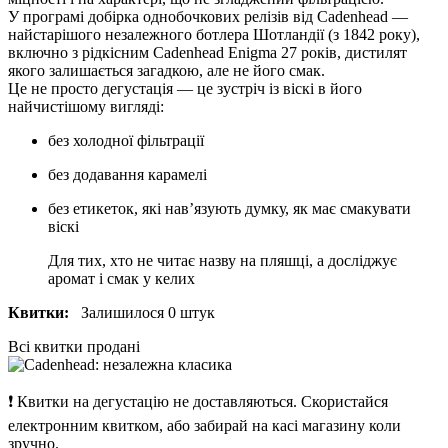
У програмі добірка однобочкових релізів від Cadenhead —
найстарішого незалежного ботлера Шотландії (з 1842 року),
включно з рідкісним Cadenhead Enigma 27 років, дистилят
якого залишається загадкою, але не його смак.
Це не просто дегустація — це зустріч із віскі в його
найчистішому вигляді:
без холодної фільтрації
без додавання карамелі
без етикеток, які нав’язують думку, як має смакувати
віскі
Для тих, хто не читає назву на пляшці, а досліджує
аромат і смак у келих
Квитки:
Залишилося 0 штук
Всі квитки продані
❗
Квитки на дегустацію не доставляються. Скористайся
електронним квитком, або забирай на касі магазину коли
зручно.