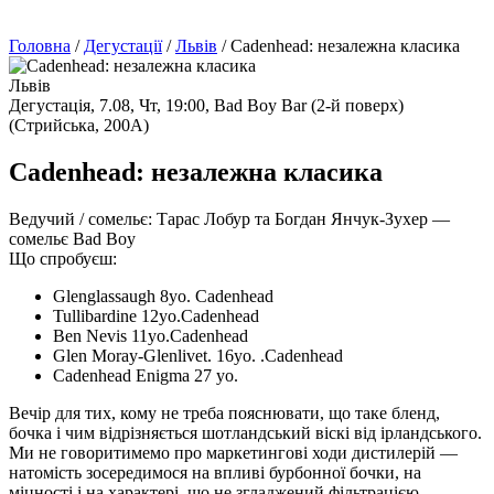
Головна
/
Дегустації
/
Львів
/
Cadenhead: незалежна класика
Львів
Дегустація,
7.08, Чт, 19:00,
Bad Boy Bar (2-й поверх)
(Стрийська, 200А)
Cadenhead: незалежна класика
Ведучий / сомельє:
Тарас Лобур та Богдан Янчук-Зухер —
сомельє Bad Boy
Що спробуєш:
Glenglassaugh 8yo. Cadenhead
Tullibardine 12yo.Cadenhead
Ben Nevis 11yo.Cadenhead
Glen Moray-Glenlivet. 16yo. .Cadenhead
Cadenhead Enigma 27 yo.
Вечір для тих, кому не треба пояснювати, що таке бленд,
бочка і чим відрізняється шотландський віскі від ірландського.
Ми не говоритимемо про маркетингові ходи дистилерій —
натомість зосередимося на впливі бурбонної бочки, на
міцності і на характері, що не згладжений фільтрацією.