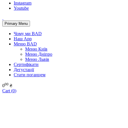
Instagram
Youtube
Primary Menu
Чому ми BAD
Наш App
Меню BAD
Меню Київ
Меню Дніпро
Меню Львів
Сертифікати
Дегустації
Стати поганцем
00
0
₴
Cart (
0
)