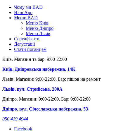
Skip
Чому ми BAD
to
Наш App
content
Меню BAD
Меню Київ
Меню Дніпро
Меню Львів
Сертифікати
Дегустації
Стати поганцем
Київ. Магазин та бар: 9:00-22:00
Київ, Дніпровська набережна, 14К
Львів. Магазин: 9:00-22:00. Бар: пішов на ремонт
Львів, вул. Стрийська, 200А
Дніпро. Магазин: 9:00-22:00. Бар: 9:00-22:00
Дніпро, вул. Січеславська набережна, 53
050 419 4944
Facebook