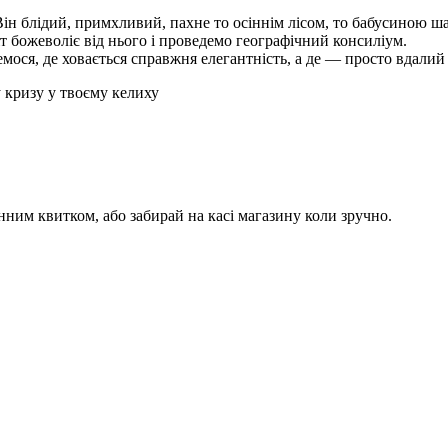
ін блідий, примхливий, пахне то осіннім лісом, то бабусиною ша
віт божеволіє від нього і проведемо географічний консиліум.
емося, де ховається справжня елегантність, а де — просто вдалий
у кризу у твоєму келиху
ним квитком, або забирай на касі магазину коли зручно.