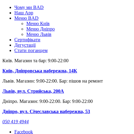
Skip
Чому ми BAD
to
Наш App
content
Меню BAD
Меню Київ
Меню Дніпро
Меню Львів
Сертифікати
Дегустації
Стати поганцем
Київ. Магазин та бар: 9:00-22:00
Київ, Дніпровська набережна, 14К
Львів. Магазин: 9:00-22:00. Бар: пішов на ремонт
Львів, вул. Стрийська, 200А
Дніпро. Магазин: 9:00-22:00. Бар: 9:00-22:00
Дніпро, вул. Січеславська набережна, 53
050 419 4944
Facebook