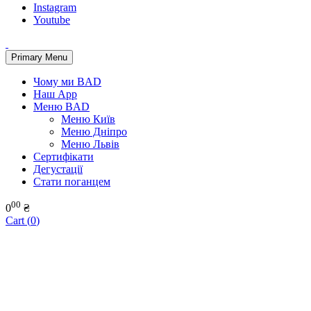
Instagram
Youtube
Primary Menu
Чому ми BAD
Наш App
Меню BAD
Меню Київ
Меню Дніпро
Меню Львів
Сертифікати
Дегустації
Стати поганцем
00
0
₴
Cart (
0
)