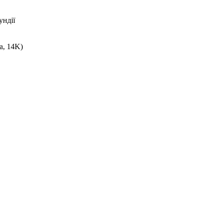
ундії
а, 14K)