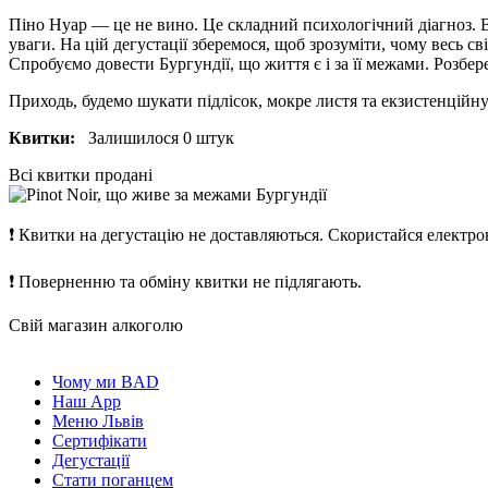
Піно Нуар — це не вино. Це складний психологічний діагноз. В
уваги. На цій дегустації зберемося, щоб зрозуміти, чому весь с
Спробуємо довести Бургундії, що життя є і за її межами. Розбер
Приходь, будемо шукати підлісок, мокре листя та екзистенційн
Квитки:
Залишилося 0 штук
Всі квитки продані
❗
Квитки на дегустацію не доставляються. Скористайся електрон
❗
Поверненню та обміну квитки не підлягають.
Свій магазин алкоголю
Чому ми BAD
Наш App
Меню Львів
Сертифікати
Дегустації
Стати поганцем