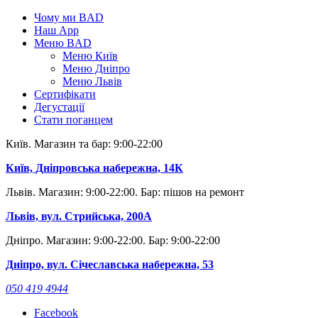
Skip
Чому ми BAD
to
Наш App
content
Меню BAD
Меню Київ
Меню Дніпро
Меню Львів
Сертифікати
Дегустації
Стати поганцем
Київ. Магазин та бар: 9:00-22:00
Київ, Дніпровська набережна, 14К
Львів. Магазин: 9:00-22:00. Бар: пішов на ремонт
Львів, вул. Стрийська, 200А
Дніпро. Магазин: 9:00-22:00. Бар: 9:00-22:00
Дніпро, вул. Січеславська набережна, 53
050 419 4944
Facebook