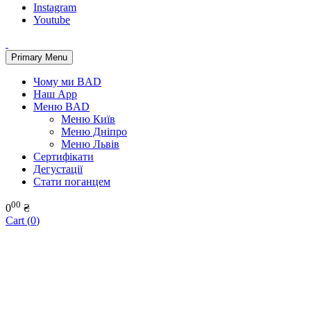
Instagram
Youtube
Primary Menu
Чому ми BAD
Наш App
Меню BAD
Меню Київ
Меню Дніпро
Меню Львів
Сертифікати
Дегустації
Стати поганцем
00
0
₴
Cart (
0
)