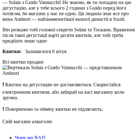
— Solaia з Guido Vannucchi! Не знаємо, як ти попадеш на цю
дегустацію, але у тебе всього 2 години з Guido перед його
потягом, бо магазин у нас не один. Ця людина знає все про
вина Antinori — найзнаменитішої винної династії в Італії.
Він розкаже тобі головні секрети Solaia та Тоскани. Враження
після такої дегустації варті десяти квитків, але тобі треба
придбати лише один
Квитки:
Залишилося 0 штук
Всі квитки продані
❗
Квитки на дегустацію не доставляються. Скористайся
електронним квитком, або забирай на касі магазину коли
зручно.
❗
Поверненню та обміну квитки не підлягають.
Свій магазин алкоголю
Чому ми BAD