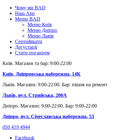
Skip
Чому ми BAD
to
Наш App
content
Меню BAD
Меню Київ
Меню Дніпро
Меню Львів
Сертифікати
Дегустації
Стати поганцем
Київ. Магазин та бар: 9:00-22:00
Київ, Дніпровська набережна, 14К
Львів. Магазин: 9:00-22:00. Бар: пішов на ремонт
Львів, вул. Стрийська, 200А
Дніпро. Магазин: 9:00-22:00. Бар: 9:00-22:00
Дніпро, вул. Січеславська набережна, 53
050 419 4944
Facebook