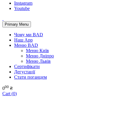
Instagram
Youtube
Primary Menu
Чому ми BAD
Наш App
Меню BAD
Меню Київ
Меню Дніпро
Меню Львів
Сертифікати
Дегустації
Стати поганцем
00
0
₴
Cart (
0
)