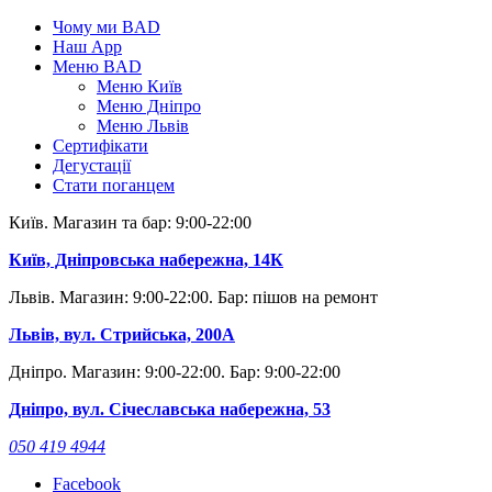
Skip
Чому ми BAD
to
Наш App
content
Меню BAD
Меню Київ
Меню Дніпро
Меню Львів
Сертифікати
Дегустації
Стати поганцем
Київ. Магазин та бар: 9:00-22:00
Київ, Дніпровська набережна, 14К
Львів. Магазин: 9:00-22:00. Бар: пішов на ремонт
Львів, вул. Стрийська, 200А
Дніпро. Магазин: 9:00-22:00. Бар: 9:00-22:00
Дніпро, вул. Січеславська набережна, 53
050 419 4944
Facebook