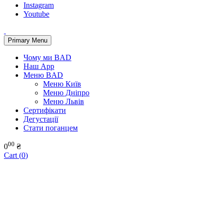
Instagram
Youtube
Primary Menu
Чому ми BAD
Наш App
Меню BAD
Меню Київ
Меню Дніпро
Меню Львів
Сертифікати
Дегустації
Стати поганцем
00
0
₴
Cart (
0
)