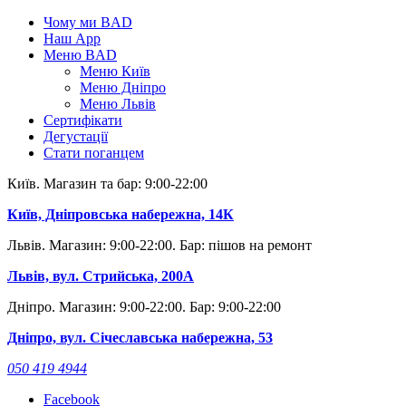
Skip
Чому ми BAD
to
Наш App
content
Меню BAD
Меню Київ
Меню Дніпро
Меню Львів
Сертифікати
Дегустації
Стати поганцем
Київ. Магазин та бар: 9:00-22:00
Київ, Дніпровська набережна, 14К
Львів. Магазин: 9:00-22:00. Бар: пішов на ремонт
Львів, вул. Стрийська, 200А
Дніпро. Магазин: 9:00-22:00. Бар: 9:00-22:00
Дніпро, вул. Січеславська набережна, 53
050 419 4944
Facebook