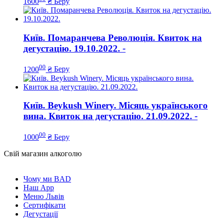
1600
₴
Беру
Київ. Помаранчева Революція. Квиток на
дегустацію. 19.10.2022.
-
00
1200
₴
Беру
Київ. Beykush Winery. Місяць українського
вина. Квиток на дегустацію. 21.09.2022.
-
00
1000
₴
Беру
Свій магазин алкоголю
Чому ми BAD
Наш App
Меню Львів
Сертифікати
Дегустації