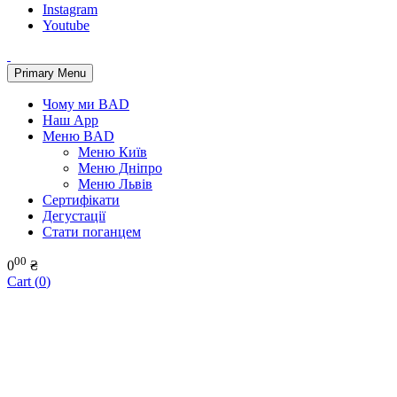
Instagram
Youtube
Primary Menu
Чому ми BAD
Наш App
Меню BAD
Меню Київ
Меню Дніпро
Меню Львів
Сертифікати
Дегустації
Стати поганцем
00
0
₴
Cart (
0
)