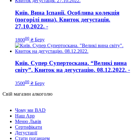
Київ. Вина Іспанії. Особлива колекція
(погорілі вина). Квиток дегустація.
27.10.2022.
-
00
1800
₴
Беру
Київ. Супер Супертоскана. “Великі вина
світу”. Квиток на дегустацію. 08.12.2022.
-
00
3500
₴
Беру
Свій магазин алкоголю
Чому ми BAD
Наш App
Меню Львів
Сертифікати
Дегустації
Стати поганцем