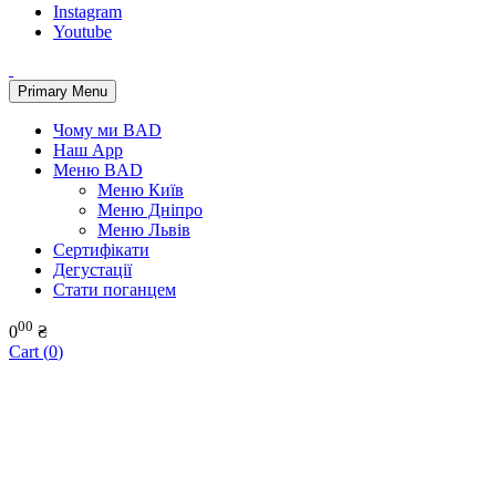
Instagram
Youtube
Primary Menu
Чому ми BAD
Наш App
Меню BAD
Меню Київ
Меню Дніпро
Меню Львів
Сертифікати
Дегустації
Стати поганцем
00
0
₴
Cart (
0
)