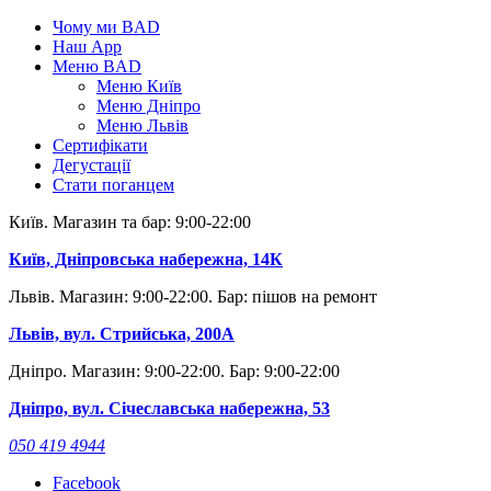
Skip
Чому ми BAD
to
Наш App
content
Меню BAD
Меню Київ
Меню Дніпро
Меню Львів
Сертифікати
Дегустації
Стати поганцем
Київ. Магазин та бар: 9:00-22:00
Київ, Дніпровська набережна, 14К
Львів. Магазин: 9:00-22:00. Бар: пішов на ремонт
Львів, вул. Стрийська, 200А
Дніпро. Магазин: 9:00-22:00. Бар: 9:00-22:00
Дніпро, вул. Січеславська набережна, 53
050 419 4944
Facebook