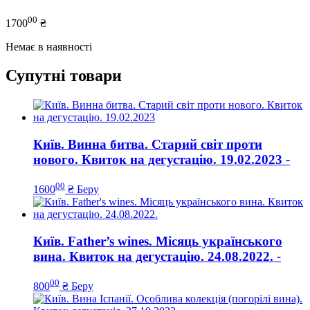
00
1700
₴
Немає в наявності
Супутні товари
Київ. Винна битва. Старий світ проти
нового. Квиток на дегустацію. 19.02.2023
-
00
1600
₴
Беру
Київ. Father’s wines. Місяць українського
вина. Квиток на дегустацію. 24.08.2022.
-
00
800
₴
Беру