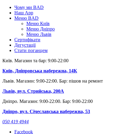
Skip
Чому ми BAD
to
Наш App
content
Меню BAD
Меню Київ
Меню Дніпро
Меню Львів
Сертифікати
Дегустації
Стати поганцем
Київ. Магазин та бар: 9:00-22:00
Київ, Дніпровська набережна, 14К
Львів. Магазин: 9:00-22:00. Бар: пішов на ремонт
Львів, вул. Стрийська, 200А
Дніпро. Магазин: 9:00-22:00. Бар: 9:00-22:00
Дніпро, вул. Січеславська набережна, 53
050 419 4944
Facebook