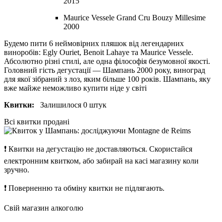
2015
Maurice Vessele Grand Cru Bouzy Millesime
2000
Будемо пити 6 неймовірних пляшок від легендарних
виноробів: Egly Ouriet, Benoit Lahaye та Maurice Vessele.
Абсолютно різні стилі, але одна філософія безумовної якості.
Головний гість дегустації — Шампань 2000 року, виноград
для якої зібраний з лоз, яким більше 100 років. Шампань, яку
вже майже неможливо купити ніде у світі
Квитки:
Залишилося 0 штук
Всі квитки продані
❗
Квитки на дегустацію не доставляються. Скористайся
електронним квитком, або забирай на касі магазину коли
зручно.
❗
Поверненню та обміну квитки не підлягають.
Свій магазин алкоголю