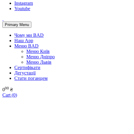
Instagram
Youtube
Primary Menu
Чому ми BAD
Наш App
Меню BAD
Меню Київ
Меню Дніпро
Меню Львів
Сертифікати
Дегустації
Стати поганцем
00
0
₴
Cart (
0
)