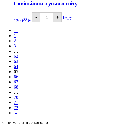
Совіньйони з усього світу
-
Совіньйони
-
+
Беру
з
00
1200
₴
усього
світу
←
кількість
1
2
3
…
62
63
64
65
66
67
68
…
70
71
72
→
Свій магазин алкоголю