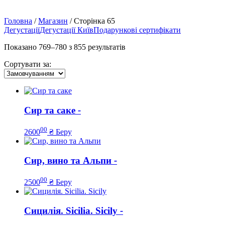
Головна
/
Магазин
/
Сторінка 65
Дегустації
Дегустації Київ
Подарункові сертифікати
Показано 769–780 з 855 результатів
Сортувати за:
Сир та саке
-
00
2600
₴
Беру
Сир, вино та Альпи
-
00
2500
₴
Беру
Сицилія. Sicilia. Sicily
-