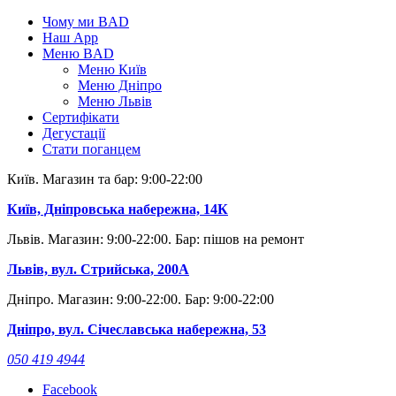
Skip
Чому ми BAD
to
Наш App
content
Меню BAD
Меню Київ
Меню Дніпро
Меню Львів
Сертифікати
Дегустації
Стати поганцем
Київ. Магазин та бар: 9:00-22:00
Київ, Дніпровська набережна, 14К
Львів. Магазин: 9:00-22:00. Бар: пішов на ремонт
Львів, вул. Стрийська, 200А
Дніпро. Магазин: 9:00-22:00. Бар: 9:00-22:00
Дніпро, вул. Січеславська набережна, 53
050 419 4944
Facebook