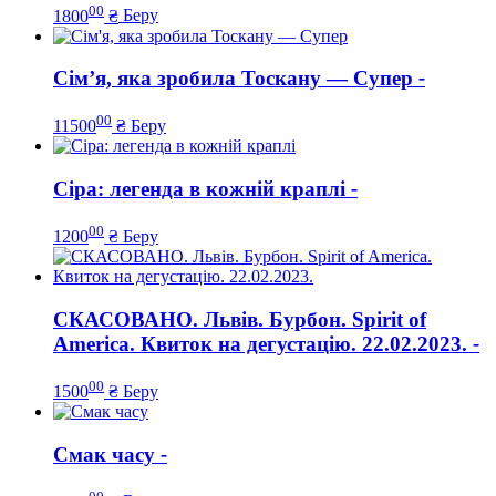
00
1800
₴
Беру
Сім’я, яка зробила Тоскану — Супер
-
00
11500
₴
Беру
Сіра: легенда в кожній краплі
-
00
1200
₴
Беру
СКАСОВАНО. Львів. Бурбон. Spirit оf
America. Квиток на дегустацію. 22.02.2023.
-
00
1500
₴
Беру
Смак часу
-
00