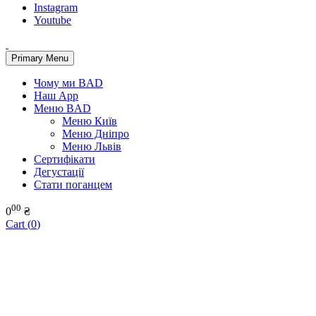
Instagram
Youtube
Primary Menu
Чому ми BAD
Наш App
Меню BAD
Меню Київ
Меню Дніпро
Меню Львів
Сертифікати
Дегустації
Стати поганцем
00
0
₴
Cart (
0
)