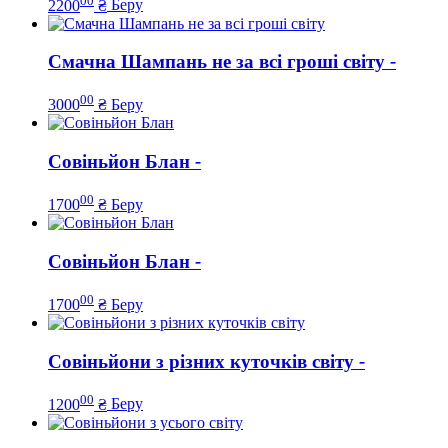
2200
₴
Беру
Смачна Шампань не за всі гроші світу
-
00
3000
₴
Беру
Совіньйон Блан
-
00
1700
₴
Беру
Совіньйон Блан
-
00
1700
₴
Беру
Совіньйони з різних куточків світу
-
00
1200
₴
Беру